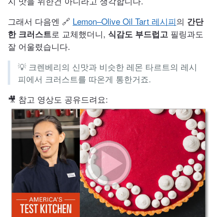
지 맛을 위한건 아니라고 생각합니다.
그래서 다음엔 🔗
Lemon–Olive Oil Tart 레시피
의
간단
로 교체했더니,
필링과도
한 크러스트
식감도 부드럽고
잘 어울렸습니다.
💡 크렌베리의 신맛과 비슷한 레몬 타르트의 레시
피에서 크러스트를 따온게 통한거죠.
🎥 참고 영상도 공유드려요: