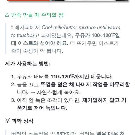
⚠️ 반죽 만들 때 주의할 점!
❗ 레시피에서
Cool milk/butter mixture until warm
라고 되어있는데요,
to touch
우유가 100~120℉일
더 뜨거우면 이스트가
때 이스트와 섞어야 해요.
죽어 숙성이 안 됩니다.
제가 사용하는 방법:
우유와 버터를
110~120℉까지만 데웁니다.
불을 끄고
뚜껑을 덮은 채 나머지 작업을 마무리합
→ 자연스럽게 녹아요.
니다.
아직 안 녹은 조각이 있다면,
재가열하지 말고 거
품기로 저어 녹입니다.
💡
과학 상식
버터의 녹는점은 약
지만, 버터는
95℉
열을 매우 천