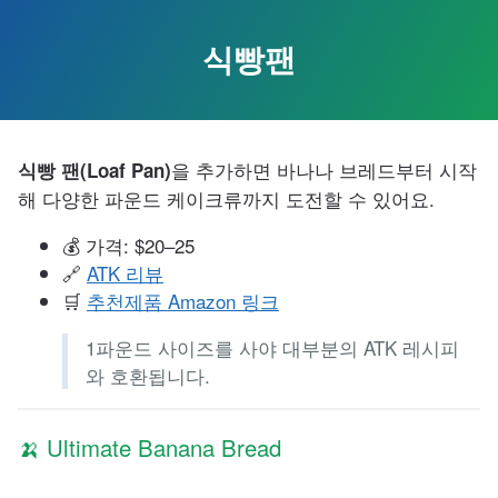
Skip
to
식빵팬
the
content.
을 추가하면 바나나 브레드부터 시작
식빵 팬(Loaf Pan)
해 다양한 파운드 케이크류까지 도전할 수 있어요.
💰 가격: $20–25
🔗
ATK 리뷰
🛒
추천제품 Amazon 링크
1파운드 사이즈를 사야 대부분의 ATK 레시피
와 호환됩니다.
🍌 Ultimate Banana Bread